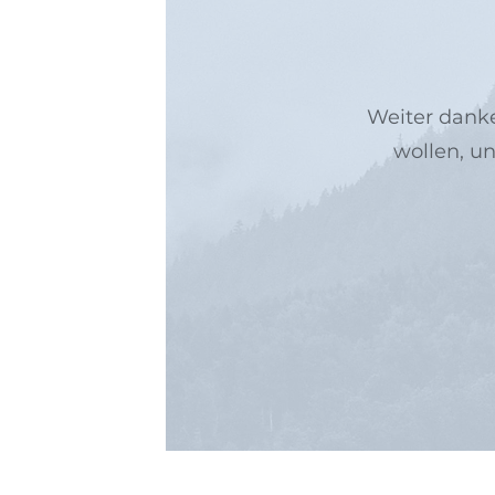
Weiter danke
wollen, u