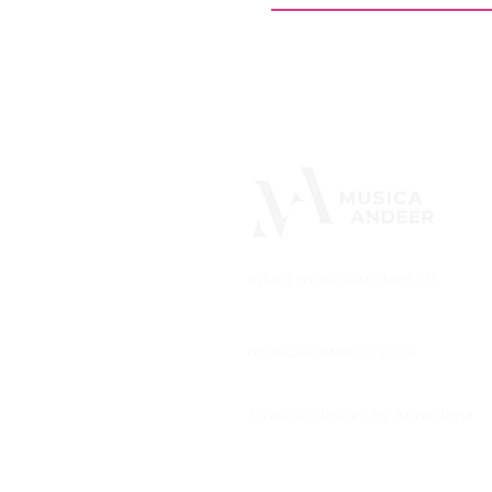
info@musicaandeer.ch
musicaAndeer © 2026
Graphic design by Anna Tena